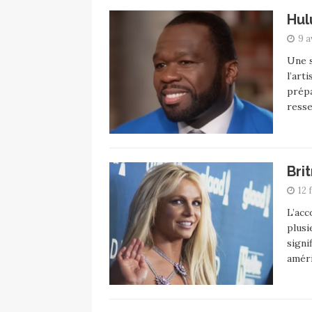
Hul
9 a
Une 
l’art
prépa
resse
Bri
12 
L’acc
plusi
signi
améri