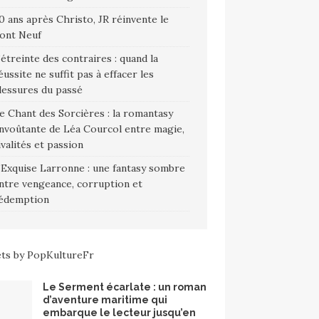
0 ans après Christo, JR réinvente le
ont Neuf
’étreinte des contraires : quand la
éussite ne suffit pas à effacer les
lessures du passé
e Chant des Sorcières : la romantasy
nvoûtante de Léa Courcol entre magie,
ivalités et passion
’Exquise Larronne : une fantasy sombre
ntre vengeance, corruption et
édemption
ts by PopKultureFr
Le Serment écarlate : un roman
d’aventure maritime qui
embarque le lecteur jusqu’en