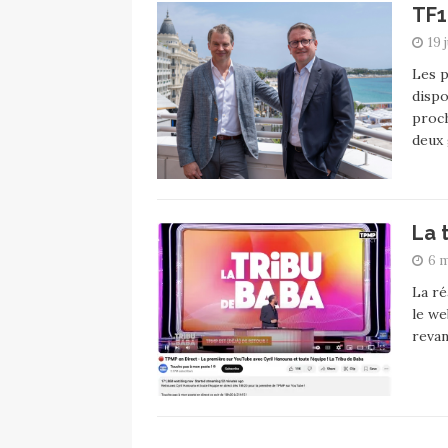
TF1
19 
Les p
dispo
proch
deux
La 
6 
La ré
le we
reva