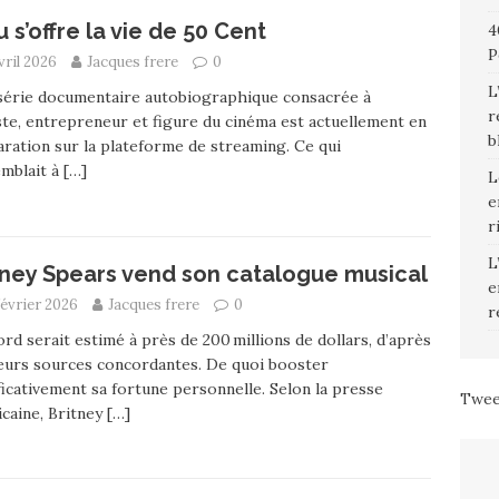
u s’offre la vie de 50 Cent
4
P
vril 2026
Jacques frere
0
L
série documentaire autobiographique consacrée à
r
iste, entrepreneur et figure du cinéma est actuellement en
b
ration sur la plateforme de streaming. Ce qui
mblait à
[…]
L
e
r
L
tney Spears vend son catalogue musical
e
février 2026
Jacques frere
0
r
ord serait estimé à près de 200 millions de dollars, d’après
eurs sources concordantes. De quoi booster
ficativement sa fortune personnelle. Selon la presse
Twee
caine, Britney
[…]