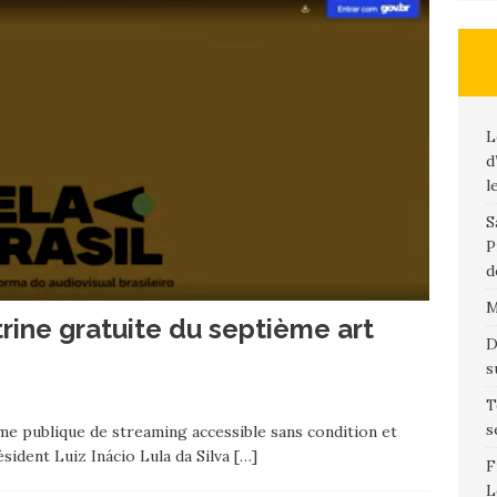
L
d
l
S
P
d
M
itrine gratuite du septième art
D
s
T
s
me publique de streaming accessible sans condition et
sident Luiz Inácio Lula da Silva
[…]
F
L