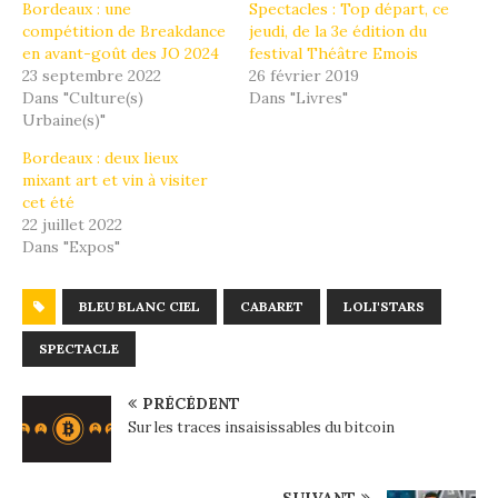
Bordeaux : une
Spectacles : Top départ, ce
compétition de Breakdance
jeudi, de la 3e édition du
en avant-goût des JO 2024
festival Théâtre Emois
23 septembre 2022
26 février 2019
Dans "Culture(s)
Dans "Livres"
Urbaine(s)"
Bordeaux : deux lieux
mixant art et vin à visiter
cet été
22 juillet 2022
Dans "Expos"
BLEU BLANC CIEL
CABARET
LOLI'STARS
SPECTACLE
PRÉCÉDENT
Sur les traces insaisissables du bitcoin
SUIVANT