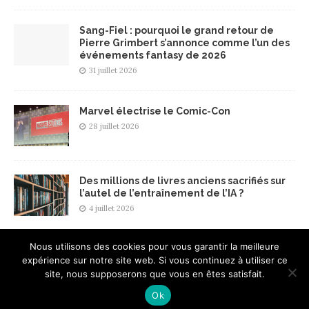
Sang-Fiel : pourquoi le grand retour de
Pierre Grimbert s’annonce comme l’un des
événements fantasy de 2026
31 juillet 2026
Marvel électrise le Comic-Con
28 juillet 2026
Des millions de livres anciens sacrifiés sur
l’autel de l’entraînement de l’IA ?
4 juillet 2026
Nous utilisons des cookies pour vous garantir la meilleure
expérience sur notre site web. Si vous continuez à utiliser ce
site, nous supposerons que vous en êtes satisfait.
Ok
Copyright © 2026 | Thème WordPress par
MH Themes