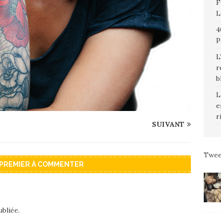
F
L
4
P
L
r
b
L
e
r
SUIVANT
Twee
 PREMIER À COMMENTER
bliée.