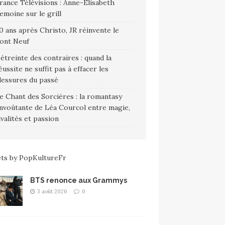
rance Télévisions : Anne-Élisabeth
emoine sur le grill
0 ans après Christo, JR réinvente le
ont Neuf
’étreinte des contraires : quand la
éussite ne suffit pas à effacer les
lessures du passé
e Chant des Sorcières : la romantasy
nvoûtante de Léa Courcol entre magie,
ivalités et passion
ts by PopKultureFr
BTS renonce aux Grammys
3 août 2026
0