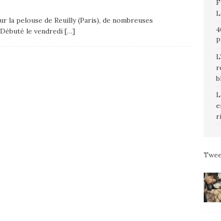
F
L
r la pelouse de Reuilly (Paris), de nombreuses
4
. Débuté le vendredi
[…]
P
L
r
b
L
e
r
Twee