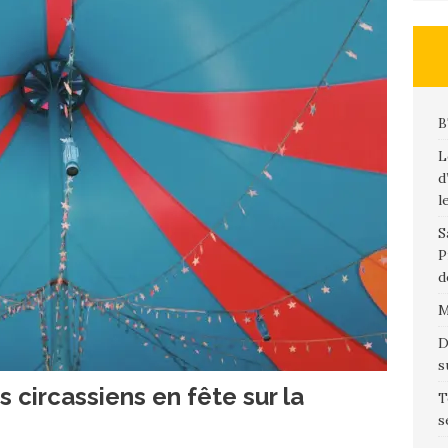
B
L
d
l
S
P
d
M
D
s
ts circassiens en fête sur la
T
s