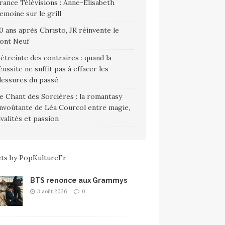
rance Télévisions : Anne-Élisabeth
emoine sur le grill
0 ans après Christo, JR réinvente le
ont Neuf
’étreinte des contraires : quand la
éussite ne suffit pas à effacer les
lessures du passé
e Chant des Sorcières : la romantasy
nvoûtante de Léa Courcol entre magie,
ivalités et passion
ts by PopKultureFr
BTS renonce aux Grammys
3 août 2026
0