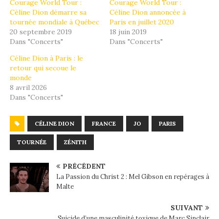
Courage World Tour :
Courage World Tour :
Céline Dion démarre sa
Céline Dion annoncée à
tournée mondiale à Québec
Paris en juillet 2020
20 septembre 2019
18 juin 2019
Dans "Concerts"
Dans "Concerts"
Céline Dion à Paris : le
retour qui secoue le
monde
8 avril 2026
Dans "Concerts"
CÉLINE DION
FRANCE
JO
PARIS
TOURNÉE
ZÉNITH
PRÉCÉDENT
La Passion du Christ 2 : Mel Gibson en repérages à
Malte
SUIVANT
Suicide d’une masculinité toxique de Marc Sinclair