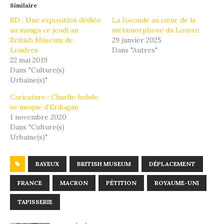
Similaire
BD : Une exposition dédiée
La Joconde au cœur de la
au manga ce jeudi au
métamorphose du Louvre
British Museum de
29 janvier 2025
Londres
Dans "Autres"
22 mai 2019
Dans "Culture(s)
Urbaine(s)"
Caricature : Charlie hebdo
se moque d’Erdogan
1 novembre 2020
Dans "Culture(s)
Urbaine(s)"
BAYEUX
BRITISH MUSEUM
DÉPLACEMENT
FRANCE
MACRON
PÉTITION
ROYAUME-UNI
TAPISSERIE