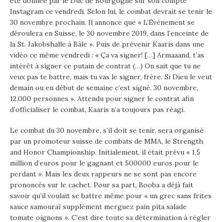
été donnée par le Duc de Bourgogne sur son compte
Instagram ce vendredi. Selon lui, le combat devrait se tenir le
30 novembre prochain. Il annonce que « L’Événement se
déroulera en Suisse, le 30 novembre 2019, dans l’enceinte de
la St. Jakobshalle à Bâle ». Puis de prévenir Kaaris dans une
vidéo ce même vendredi : « Ça va signer! […] Armaaand, t’as
intérêt à signer ce putain de contrat (…) On sait que tu ne
veux pas te battre, mais tu vas le signer, frère. Si Dieu le veut
demain ou en début de semaine c’est signé. 30 novembre,
12.000 personnes ». Attendu pour signer le contrat afin
d’officialiser le combat, Kaaris n’a toujours pas réagi.
Le combat du 30 novembre, s’il doit se tenir, sera organisé
par un promoteur suisse de combats de MMA, le Strength
and Honor Championship. Initialement, il était prévu « 1,5
million d’euros pour le gagnant et 500000 euros pour le
perdant ». Mais les deux rappeurs ne se sont pas encore
prononcés sur le cachet. Pour sa part, Booba a déjà fait
savoir qu’il voulait se battre même pour « un grec sans frites
sauce samouraï supplément merguez pain pita salade
tomate oignons ». C’est dire toute sa détermination à régler