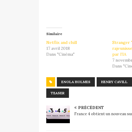
Similaire
Netflix and chill
Stranger 
17 avril 2018
rajeuniss
Dans "Cinéma"
par l’IA
7 novembr
Dans "Cin
ENOLA HOLMES
HENRY CAVILL
TEASER
PRÉCÉDENT
France 4 obtient un nouveau su