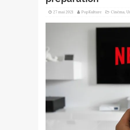
27 mai 2021
PopKulture
Cinéma
,
U