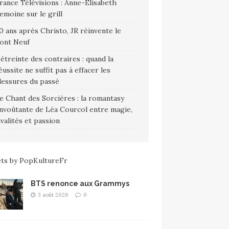
rance Télévisions : Anne-Élisabeth
emoine sur le grill
0 ans après Christo, JR réinvente le
ont Neuf
’étreinte des contraires : quand la
éussite ne suffit pas à effacer les
lessures du passé
e Chant des Sorcières : la romantasy
nvoûtante de Léa Courcol entre magie,
ivalités et passion
ts by PopKultureFr
BTS renonce aux Grammys
3 août 2026
0