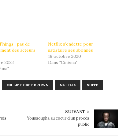
Things : pas de
Netflix s’endette pour
ement des acteurs
satisfaire ses abonnés
16 octobre 2020
e 2023
Dans "Cinéma"
éma"
MILLIE BOBBY BROWN
NETFLIX
SUITE
SUIVANT
rsis
Youssoupha au coeur d’un procès
public