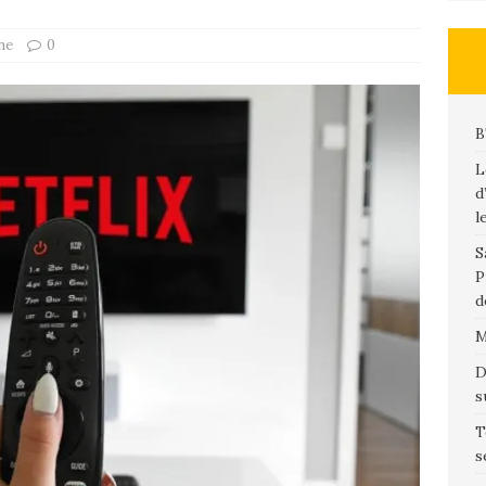
ne
0
B
L
d
l
S
P
d
M
D
s
T
s