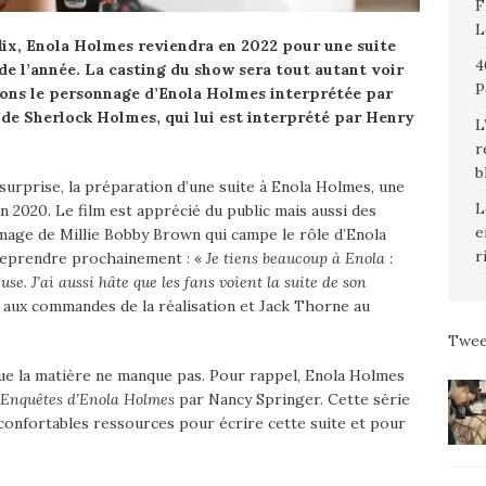
F
L
flix, Enola Holmes reviendra en 2022 pour une suite
4
de l’année. La casting du show sera tout autant voir
P
rons le personnage d’Enola Holmes interprétée par
r de Sherlock Holmes, qui lui est interprété par Henry
L
r
b
surprise, la préparation d’une suite à Enola Holmes, une
L
n 2020. Le film est apprécié du public mais aussi des
e
image de Millie Bobby Brown qui campe le rôle d’Enola
r
 reprendre prochainement : «
Je tiens beaucoup à Enola :
euse. J’ai aussi hâte que les fans voient la suite de son
 aux commandes de la réalisation et Jack Thorne au
Twee
ue la matière ne manque pas. Pour rappel, Enola Holmes
 Enquêtes d’Enola Holmes
par Nancy Springer. Cette série
 confortables ressources pour écrire cette suite et pour