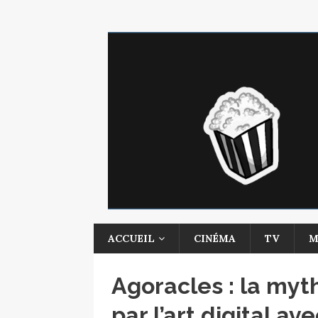
ACCUEIL
CINÉMA
TV
M
Agoracles : la myt
par l’art digital a