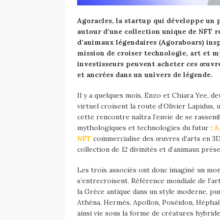
Agoracles, la startup qui développe un 
autour d’une collection unique de NFT re
d’animaux légendaires (Agoraboars) insp
mission de croiser technologie, art et m
investisseurs peuvent acheter ces œuvre
et ancrées dans un univers de légende.
Il y a quelques mois, Enzo et Chiara Yee, de
virtuel croisent la route d’Olivier Lapidus
cette rencontre naîtra l’envie de se rassemb
mythologiques et technologies du futur :
A
NFT
commercialise des œuvres d’arts en 3D
collection de 12 divinités et d’animaux prés
Les trois associés ont donc imaginé un mo
s’entrecroisent. Référence mondiale de l’art
la Grèce antique dans un style moderne, pur,
Athéna, Hermès, Apollon, Poséidon, Héphaï
ainsi vie sous la forme de créatures hybrid