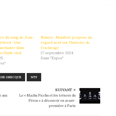
ire du sang de Jean-
Nantes : Manifest propose un
Schved : Une
regard neuf sur l’histoire de
ascinante dans
l’esclavage
u fluide vital
27 septembre 2024
25
Dans "Expos"
res"
IE GRECQUE
NTF
SUIVANT
e aux
Le « Machu Picchu et les trésors du
Pérou » à découvrir en avant-
première à Paris