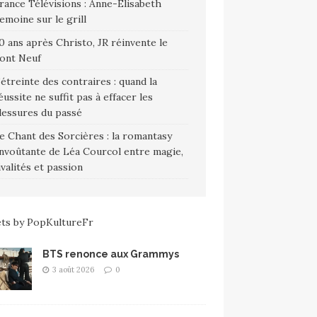
rance Télévisions : Anne-Élisabeth
emoine sur le grill
0 ans après Christo, JR réinvente le
ont Neuf
’étreinte des contraires : quand la
éussite ne suffit pas à effacer les
lessures du passé
e Chant des Sorcières : la romantasy
nvoûtante de Léa Courcol entre magie,
ivalités et passion
ts by PopKultureFr
BTS renonce aux Grammys
3 août 2026
0