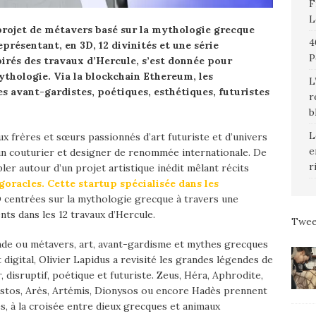
F
L
projet de métavers basé sur la mythologie grecque
4
présentant, en 3D, 12 divinités et une série
P
irés des travaux d’Hercule, s’est donnée pour
ythologie. Via la blockchain Ethereum, les
L
s avant-gardistes, poétiques, esthétiques, futuristes
r
b
L
ux frères et sœurs passionnés d’art futuriste et d’univers
e
, un couturier et designer de renommée internationale. De
r
ler autour d’un projet artistique inédit mêlant récits
goracles. Cette startup spécialisée dans les
 centrées sur la mythologie grecque à travers une
ents dans les 12 travaux d’Hercule.
Twee
nde ou métavers, art, avant-gardisme et mythes grecques
 digital, Olivier Lapidus a revisité les grandes légendes de
 disruptif, poétique et futuriste. Zeus, Héra, Aphrodite,
stos, Arès, Artémis, Dionysos ou encore Hadès prennent
es, à la croisée entre dieux grecques et animaux