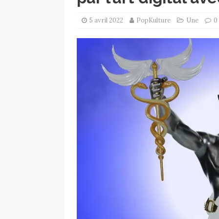
5 avril 2022
PopKulture
Une
0