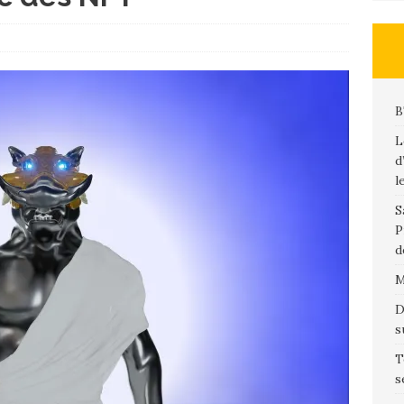
B
L
d
l
S
P
d
M
D
s
T
s