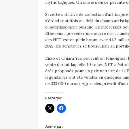
mythologiques. Un univers où se percute donc
Si cette initiative de collection d’art insp
s’étend toutefois au-delà du champ artistiq
d’investissement puisque les intéressés pe
Ethereum, posséder une œuvre d’art numéri
des NFT est en plein boom, avec 44,2 millia
2021, les acheteurs se bousculent au portill
Enzo et Chiara Yee peuvent en témoigner. 
vente durant laquelle 10 token NFT aléatoi
étés proposés pour un prix unitaire de 14
légendaires ont été vendus en quelques min
de 333 000 euros). Agoracles prévoit d’autr
Partager :
J’aime ça :