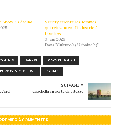
e Show » s’éteind
Variety célèbre les femmes
 2025
qui réinventent l’industrie à
Londres
9 juin 2026
Dans "Culture(s) Urbaine(s)"
TS-UNIS
HARRIS
MAYA RUDOLPH
TURDAY NIGHT LIVE
TRUMP
SUIVANT
regard
Coachella en perte de vitesse
 PREMIER À COMMENTER