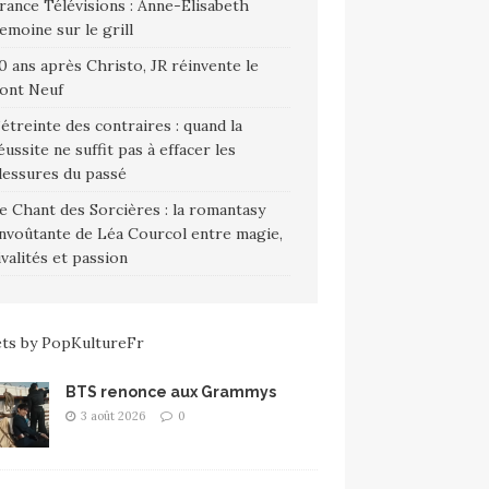
rance Télévisions : Anne-Élisabeth
emoine sur le grill
0 ans après Christo, JR réinvente le
ont Neuf
’étreinte des contraires : quand la
éussite ne suffit pas à effacer les
lessures du passé
e Chant des Sorcières : la romantasy
nvoûtante de Léa Courcol entre magie,
ivalités et passion
ts by PopKultureFr
BTS renonce aux Grammys
3 août 2026
0