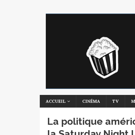
ACCUEIL
CINÉMA
TV
M
La politique amér
la Saturday Night 