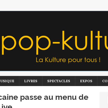
USIQUE
LIVRES
SPECTACLES
EXPOS
CO
icaine passe au menu de
Live