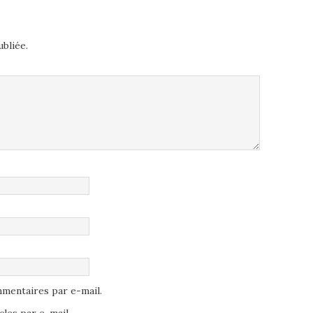
bliée.
mentaires par e-mail.
les par e-mail.