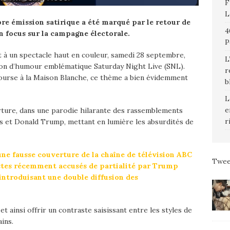
F
L
bre émission satirique a été marqué par le retour de
4
n focus sur la campagne électorale.
P
t à un spectacle haut en couleur, samedi 28 septembre,
L
sion d’humour emblématique Saturday Night Live (SNL).
r
ourse à la Maison Blanche, ce thème a bien évidemment
b
L
e
erture, dans une parodie hilarante des rassemblements
r
s et Donald Trump, mettant en lumière les absurdités de
 fausse couverture de la chaîne de télévision ABC
Twee
istes récemment accusés de partialité par Trump
 introduisant une double diffusion des
 ainsi offrir un contraste saisissant entre les styles de
ins.