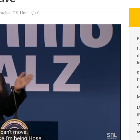
tacles
,
TV
,
Une
0
B
L
d
l
S
P
d
M
D
s
T
s