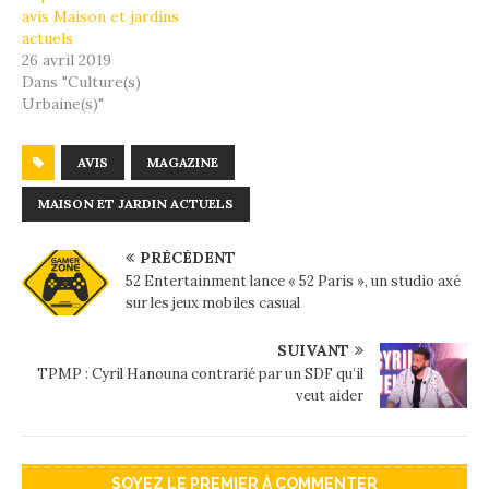
avis Maison et jardins
actuels
26 avril 2019
Dans "Culture(s)
Urbaine(s)"
AVIS
MAGAZINE
MAISON ET JARDIN ACTUELS
PRÉCÉDENT
52 Entertainment lance « 52 Paris », un studio axé
sur les jeux mobiles casual
SUIVANT
TPMP : Cyril Hanouna contrarié par un SDF qu’il
veut aider
SOYEZ LE PREMIER À COMMENTER